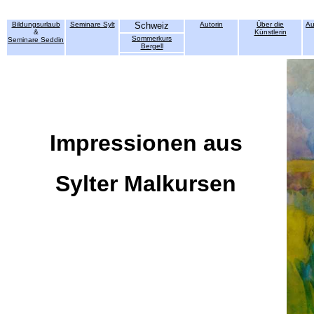
Bildungsurlaub
Seminare Sylt
Schweiz
Autorin
Über die
Au
&
Künstlerin
Sommerkurs
Seminare Seddin
Bergell
Impressionen aus
Sylter Malkursen